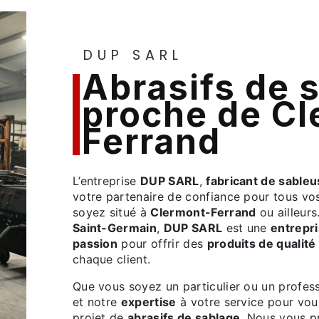
DUP SARL
abrasifs de sablage
proche de Cl
Ferrand
L’entreprise
DUP SARL
,
fabricant de sable
votre partenaire de confiance pour tous vo
soyez situé à
Clermont-Ferrand
ou ailleur
Saint-Germain
,
DUP SARL
est une
entrepri
passion
pour offrir des
produits de qualité
chaque client.
Que vous soyez un particulier ou un profe
et notre
expertise
à votre service pour vo
projet de
abrasifs de sablage
. Nous vous 