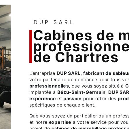
DUP SARL
cabines de microbillage
professionne
de Chartres
L’entreprise
DUP SARL
,
fabricant de sable
votre partenaire de confiance pour tous vo
professionnelles
, que vous soyez situé à
C
implantée à
Bézu-Saint-Germain
,
DUP SA
expérience
et
passion
pour offrir des
prod
spécifiques de chaque client.
Que vous soyez un particulier ou un profe
et notre
expertise
à votre service pour vo
projet de
cabines de microbillage professi