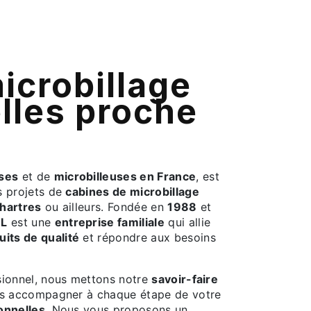
lles proche
uses
et de
microbilleuses en France
, est
s projets de
cabines de microbillage
hartres
ou ailleurs. Fondée en
1988
et
RL
est une
entreprise familiale
qui allie
uits de qualité
et répondre aux besoins
ssionnel, nous mettons notre
savoir-faire
us accompagner à chaque étape de votre
onnelles
. Nous vous proposons un