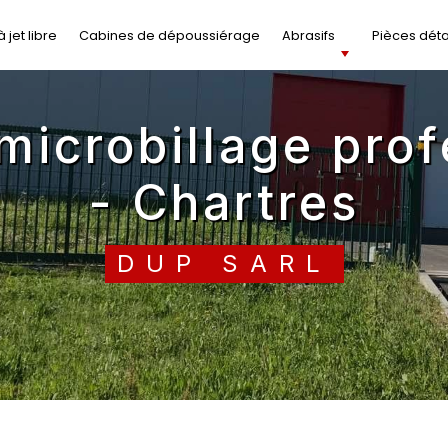
 jet libre
Cabines de dépoussiérage
Abrasifs
Pièces dét
- Chartres
DUP SARL