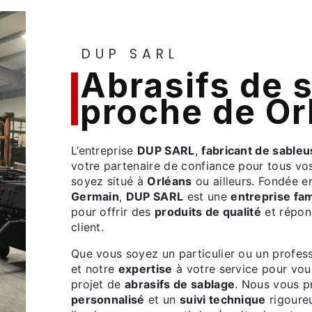
DUP SARL
abrasifs de sablage
proche de Or
L’entreprise
DUP SARL
,
fabricant de sable
votre partenaire de confiance pour tous vo
soyez situé à
Orléans
ou ailleurs. Fondée 
Germain
,
DUP SARL
est une
entreprise fam
pour offrir des
produits de qualité
et répon
client.
Que vous soyez un particulier ou un profe
et notre
expertise
à votre service pour vo
projet de
abrasifs de sablage
. Nous vous 
personnalisé
et un
suivi technique
rigoureu