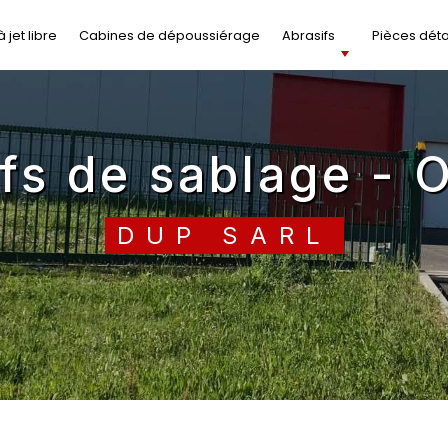
 jet libre
Cabines de dépoussiérage
Abrasifs
Pièces dét
ifs de sablage - 
DUP SARL