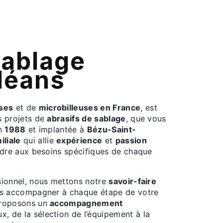
léans
uses
et de
microbilleuses en France
, est
s projets de
abrasifs de sablage
, que vous
en
1988
et implantée à
Bézu-Saint-
iliale
qui allie
expérience
et
passion
dre aux besoins spécifiques de chaque
ssionnel, nous mettons notre
savoir-faire
us accompagner à chaque étape de votre
proposons un
accompagnement
x, de la sélection de l’équipement à la