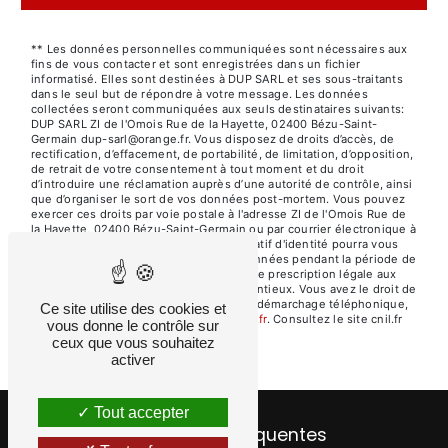
** Les données personnelles communiquées sont nécessaires aux
fins de vous contacter et sont enregistrées dans un fichier
informatisé. Elles sont destinées à DUP SARL et ses sous-traitants
dans le seul but de répondre à votre message. Les données
collectées seront communiquées aux seuls destinataires suivants:
DUP SARL ZI de l'Omois Rue de la Hayette, 02400 Bézu-Saint-
Germain dup-sarl@orange.fr. Vous disposez de droits d’accès, de
rectification, d’effacement, de portabilité, de limitation, d’opposition,
de retrait de votre consentement à tout moment et du droit
d’introduire une réclamation auprès d’une autorité de contrôle, ainsi
que d’organiser le sort de vos données post-mortem. Vous pouvez
exercer ces droits par voie postale à l'adresse ZI de l'Omois Rue de
la Hayette, 02400 Bézu-Saint-Germain ou par courrier électronique à
l'adresse dup-sarl@orange.fr. Un justificatif d'identité pourra vous
être demandé. Nous conservons vos données pendant la période de
prise de contact puis pendant la durée de prescription légale aux
fins probatoires et de gestion des contentieux. Vous avez le droit de
vous inscrire sur la liste d'opposition au démarchage téléphonique,
Ce site utilise des cookies et
disponible à cette adresse:
Bloctel.gouv.fr
. Consultez le site cnil.fr
vous donne le contrôle sur
pour plus d’informations sur vos droits.
ceux que vous souhaitez
activer
Tout accepter
Recherches fréquentes