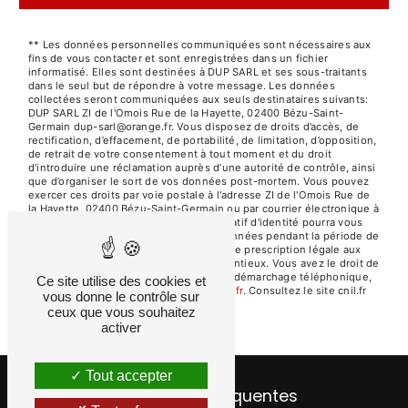
** Les données personnelles communiquées sont nécessaires aux
fins de vous contacter et sont enregistrées dans un fichier
informatisé. Elles sont destinées à DUP SARL et ses sous-traitants
dans le seul but de répondre à votre message. Les données
collectées seront communiquées aux seuls destinataires suivants:
DUP SARL ZI de l'Omois Rue de la Hayette, 02400 Bézu-Saint-
Germain dup-sarl@orange.fr. Vous disposez de droits d’accès, de
rectification, d’effacement, de portabilité, de limitation, d’opposition,
de retrait de votre consentement à tout moment et du droit
d’introduire une réclamation auprès d’une autorité de contrôle, ainsi
que d’organiser le sort de vos données post-mortem. Vous pouvez
exercer ces droits par voie postale à l'adresse ZI de l'Omois Rue de
la Hayette, 02400 Bézu-Saint-Germain ou par courrier électronique à
l'adresse dup-sarl@orange.fr. Un justificatif d'identité pourra vous
être demandé. Nous conservons vos données pendant la période de
prise de contact puis pendant la durée de prescription légale aux
fins probatoires et de gestion des contentieux. Vous avez le droit de
vous inscrire sur la liste d'opposition au démarchage téléphonique,
Ce site utilise des cookies et
disponible à cette adresse:
Bloctel.gouv.fr
. Consultez le site cnil.fr
vous donne le contrôle sur
pour plus d’informations sur vos droits.
ceux que vous souhaitez
activer
Tout accepter
Recherches fréquentes