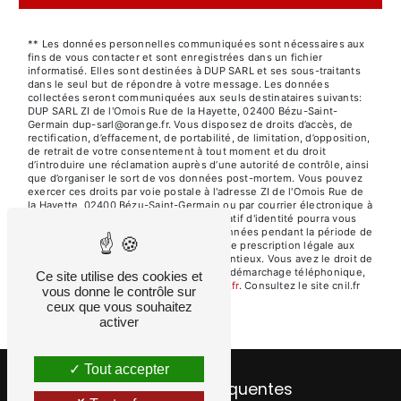
** Les données personnelles communiquées sont nécessaires aux
fins de vous contacter et sont enregistrées dans un fichier
informatisé. Elles sont destinées à DUP SARL et ses sous-traitants
dans le seul but de répondre à votre message. Les données
collectées seront communiquées aux seuls destinataires suivants:
DUP SARL ZI de l'Omois Rue de la Hayette, 02400 Bézu-Saint-
Germain dup-sarl@orange.fr. Vous disposez de droits d’accès, de
rectification, d’effacement, de portabilité, de limitation, d’opposition,
de retrait de votre consentement à tout moment et du droit
d’introduire une réclamation auprès d’une autorité de contrôle, ainsi
que d’organiser le sort de vos données post-mortem. Vous pouvez
exercer ces droits par voie postale à l'adresse ZI de l'Omois Rue de
la Hayette, 02400 Bézu-Saint-Germain ou par courrier électronique à
l'adresse dup-sarl@orange.fr. Un justificatif d'identité pourra vous
être demandé. Nous conservons vos données pendant la période de
prise de contact puis pendant la durée de prescription légale aux
fins probatoires et de gestion des contentieux. Vous avez le droit de
vous inscrire sur la liste d'opposition au démarchage téléphonique,
Ce site utilise des cookies et
disponible à cette adresse:
Bloctel.gouv.fr
. Consultez le site cnil.fr
vous donne le contrôle sur
pour plus d’informations sur vos droits.
ceux que vous souhaitez
activer
Tout accepter
Recherches fréquentes