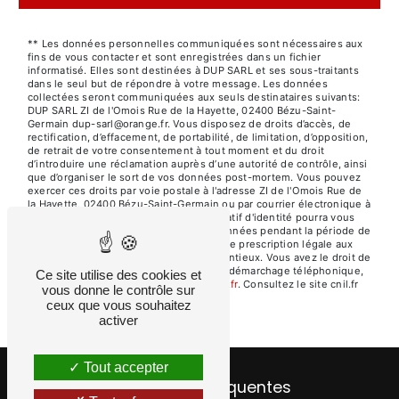
** Les données personnelles communiquées sont nécessaires aux
fins de vous contacter et sont enregistrées dans un fichier
informatisé. Elles sont destinées à DUP SARL et ses sous-traitants
dans le seul but de répondre à votre message. Les données
collectées seront communiquées aux seuls destinataires suivants:
DUP SARL ZI de l'Omois Rue de la Hayette, 02400 Bézu-Saint-
Germain dup-sarl@orange.fr. Vous disposez de droits d’accès, de
rectification, d’effacement, de portabilité, de limitation, d’opposition,
de retrait de votre consentement à tout moment et du droit
d’introduire une réclamation auprès d’une autorité de contrôle, ainsi
que d’organiser le sort de vos données post-mortem. Vous pouvez
exercer ces droits par voie postale à l'adresse ZI de l'Omois Rue de
la Hayette, 02400 Bézu-Saint-Germain ou par courrier électronique à
l'adresse dup-sarl@orange.fr. Un justificatif d'identité pourra vous
être demandé. Nous conservons vos données pendant la période de
prise de contact puis pendant la durée de prescription légale aux
fins probatoires et de gestion des contentieux. Vous avez le droit de
vous inscrire sur la liste d'opposition au démarchage téléphonique,
Ce site utilise des cookies et
disponible à cette adresse:
Bloctel.gouv.fr
. Consultez le site cnil.fr
vous donne le contrôle sur
pour plus d’informations sur vos droits.
ceux que vous souhaitez
activer
Tout accepter
Recherches fréquentes