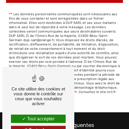
** Les données personnelles communiquées sont nécessaires aux
fins de vous contacter et sont enregistrées dans un fichier
informatisé. Elles sont destinées à DUP SARL et ses sous-traitants
dans le seul but de répondre à votre message. Les données
collectées seront communiquées aux seuls destinataires suivants:
DUP SARL ZI de l'Omois Rue de la Hayette, 02400 Bézu-Saint-
Germain dup-sarl@orange.fr. Vous disposez de droits d’accès, de
rectification, d’effacement, de portabilité, de limitation, d’opposition,
de retrait de votre consentement à tout moment et du droit
d’introduire une réclamation auprès d’une autorité de contrôle, ainsi
que d’organiser le sort de vos données post-mortem. Vous pouvez
exercer ces droits par voie postale à l'adresse ZI de l'Omois Rue de
la Hayette, 02400 Bézu-Saint-Germain ou par courrier électronique à
l'adresse dup-sarl@orange.fr. Un justificatif d'identité pourra vous
être demandé. Nous conservons vos données pendant la période de
prise de contact puis pendant la durée de prescription légale aux
fins probatoires et de gestion des contentieux. Vous avez le droit de
vous inscrire sur la liste d'opposition au démarchage téléphonique,
Ce site utilise des cookies et
disponible à cette adresse:
Bloctel.gouv.fr
. Consultez le site cnil.fr
vous donne le contrôle sur
pour plus d’informations sur vos droits.
ceux que vous souhaitez
activer
Tout accepter
Recherches fréquentes