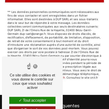
** Les données personnelles communiquées sont nécessaires aux
fins de vous contacter et sont enregistrées dans un fichier
informatisé. Elles sont destinées à DUP SARL et ses sous-traitants
dans le seul but de répondre à votre message. Les données
collectées seront communiquées aux seuls destinataires suivants:
DUP SARL ZI de l'Omois Rue de la Hayette, 02400 Bézu-Saint-
Germain dup-sarl@orange.fr. Vous disposez de droits d’accès, de
rectification, d’effacement, de portabilité, de limitation, d’opposition,
de retrait de votre consentement à tout moment et du droit
d’introduire une réclamation auprès d’une autorité de contrôle, ainsi
que d’organiser le sort de vos données post-mortem. Vous pouvez
exercer ces droits par voie postale à l'adresse ZI de l'Omois Rue de
la Hayette, 02400 Bézu-Saint-Germain ou par courrier électronique à
l'adresse dup-sarl@orange.fr. Un justificatif d'identité pourra vous
être demandé. Nous conservons vos données pendant la période de
prise de contact puis pendant la durée de prescription légale aux
fins probatoires et de gestion des contentieux. Vous avez le droit de
vous inscrire sur la liste d'opposition au démarchage téléphonique,
Ce site utilise des cookies et
disponible à cette adresse:
Bloctel.gouv.fr
. Consultez le site cnil.fr
vous donne le contrôle sur
pour plus d’informations sur vos droits.
ceux que vous souhaitez
activer
Tout accepter
Recherches fréquentes