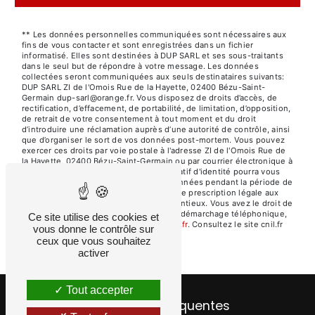
** Les données personnelles communiquées sont nécessaires aux
fins de vous contacter et sont enregistrées dans un fichier
informatisé. Elles sont destinées à DUP SARL et ses sous-traitants
dans le seul but de répondre à votre message. Les données
collectées seront communiquées aux seuls destinataires suivants:
DUP SARL ZI de l'Omois Rue de la Hayette, 02400 Bézu-Saint-
Germain dup-sarl@orange.fr. Vous disposez de droits d’accès, de
rectification, d’effacement, de portabilité, de limitation, d’opposition,
de retrait de votre consentement à tout moment et du droit
d’introduire une réclamation auprès d’une autorité de contrôle, ainsi
que d’organiser le sort de vos données post-mortem. Vous pouvez
exercer ces droits par voie postale à l'adresse ZI de l'Omois Rue de
la Hayette, 02400 Bézu-Saint-Germain ou par courrier électronique à
l'adresse dup-sarl@orange.fr. Un justificatif d'identité pourra vous
être demandé. Nous conservons vos données pendant la période de
prise de contact puis pendant la durée de prescription légale aux
fins probatoires et de gestion des contentieux. Vous avez le droit de
vous inscrire sur la liste d'opposition au démarchage téléphonique,
Ce site utilise des cookies et
disponible à cette adresse:
Bloctel.gouv.fr
. Consultez le site cnil.fr
vous donne le contrôle sur
pour plus d’informations sur vos droits.
ceux que vous souhaitez
activer
Tout accepter
Recherches fréquentes