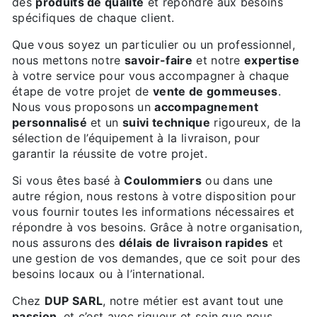
des
produits de qualité
et répondre aux besoins
spécifiques de chaque client.
Que vous soyez un particulier ou un professionnel,
nous mettons notre
savoir-faire
et notre
expertise
à votre service pour vous accompagner à chaque
étape de votre projet de
vente de gommeuses
.
Nous vous proposons un
accompagnement
personnalisé
et un
suivi technique
rigoureux, de la
sélection de l’équipement à la livraison, pour
garantir la réussite de votre projet.
Si vous êtes basé à
Coulommiers
ou dans une
autre région, nous restons à votre disposition pour
vous fournir toutes les informations nécessaires et
répondre à vos besoins. Grâce à notre organisation,
nous assurons des
délais de livraison rapides
et
une gestion de vos demandes, que ce soit pour des
besoins locaux ou à l’international.
Chez
DUP SARL
, notre métier est avant tout une
passion
, et c’est avec rigueur et soin que nous