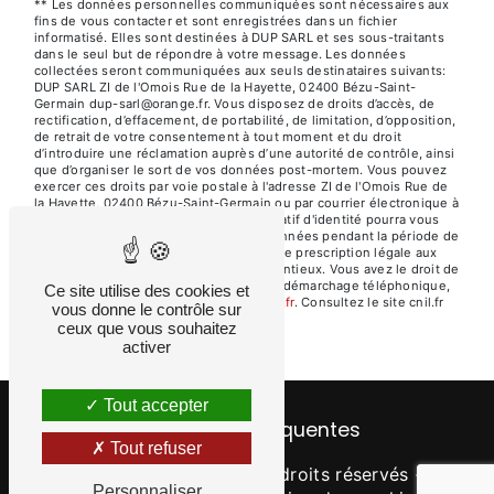
** Les données personnelles communiquées sont nécessaires aux
fins de vous contacter et sont enregistrées dans un fichier
informatisé. Elles sont destinées à DUP SARL et ses sous-traitants
dans le seul but de répondre à votre message. Les données
collectées seront communiquées aux seuls destinataires suivants:
DUP SARL ZI de l'Omois Rue de la Hayette, 02400 Bézu-Saint-
Germain dup-sarl@orange.fr. Vous disposez de droits d’accès, de
rectification, d’effacement, de portabilité, de limitation, d’opposition,
de retrait de votre consentement à tout moment et du droit
d’introduire une réclamation auprès d’une autorité de contrôle, ainsi
que d’organiser le sort de vos données post-mortem. Vous pouvez
exercer ces droits par voie postale à l'adresse ZI de l'Omois Rue de
la Hayette, 02400 Bézu-Saint-Germain ou par courrier électronique à
l'adresse dup-sarl@orange.fr. Un justificatif d'identité pourra vous
être demandé. Nous conservons vos données pendant la période de
prise de contact puis pendant la durée de prescription légale aux
fins probatoires et de gestion des contentieux. Vous avez le droit de
vous inscrire sur la liste d'opposition au démarchage téléphonique,
Ce site utilise des cookies et
disponible à cette adresse:
Bloctel.gouv.fr
. Consultez le site cnil.fr
vous donne le contrôle sur
pour plus d’informations sur vos droits.
ceux que vous souhaitez
activer
Tout accepter
Recherches fréquentes
Tout refuser
©
Vistalid
- 2026 - Tous droits réservés -
Personnaliser