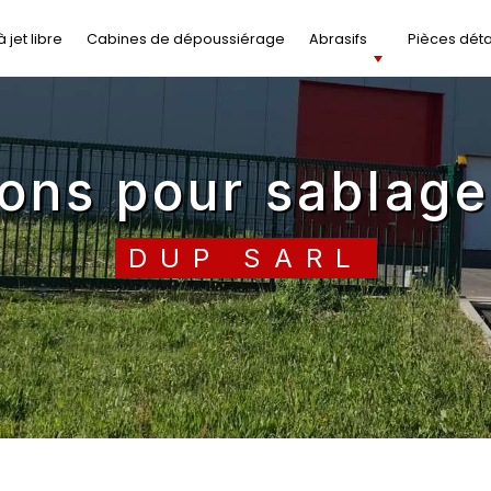
 jet libre
Cabines de dépoussiérage
Abrasifs
Pièces dét
dons pour sablage
DUP SARL