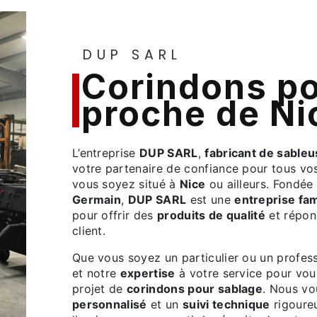
DUP SARL
corindons pour sablage
proche de Ni
L’entreprise
DUP SARL
,
fabricant de sable
votre partenaire de confiance pour tous vo
vous soyez situé à
Nice
ou ailleurs. Fondée
Germain
,
DUP SARL
est une
entreprise fam
pour offrir des
produits de qualité
et répon
client.
Que vous soyez un particulier ou un profe
et notre
expertise
à votre service pour vo
projet de
corindons pour sablage
. Nous v
personnalisé
et un
suivi technique
rigoureu