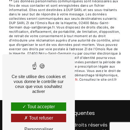
** Les données personnelles communiquées sont nécessaires aux
fins de vous contacter et sont enregistrées dans un fichier
informatisé. Elles sont destinées à DUP SARL et ses sous-traitants
dans le seul but de répondre à votre message. Les données
collectées seront communiquées aux seuls destinataires suivants:
DUP SARL ZI de l'Omois Rue de la Hayette, 02400 Bézu-Saint-
Germain dup-sarl@orange.fr. Vous disposez de droits d’accès, de
rectification, d’effacement, de portabilité, de limitation, d’opposition,
de retrait de votre consentement à tout moment et du droit
d’introduire une réclamation auprès d’une autorité de contrôle, ainsi
que d’organiser le sort de vos données post-mortem. Vous pouvez
exercer ces droits par voie postale à l'adresse ZI de l'Omois Rue de
la Hayette, 02400 Bézu-Saint-Germain ou par courrier électronique à
l'adresse dup-sarl@orange.fr. Un justificatif d'identité pourra vous
être demandé. Nous conservons vos données pendant la période de
prise de contact puis pendant la durée de prescription légale aux
fins probatoires et de gestion des contentieux. Vous avez le droit de
vous inscrire sur la liste d'opposition au démarchage téléphonique,
Ce site utilise des cookies et
disponible à cette adresse:
Bloctel.gouv.fr
. Consultez le site cnil.fr
vous donne le contrôle sur
pour plus d’informations sur vos droits.
ceux que vous souhaitez
activer
Tout accepter
Recherches fréquentes
Tout refuser
©
Vistalid
- 2026 - Tous droits réservés -
Personnaliser