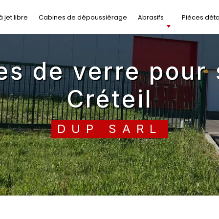
 jet libre
Cabines de dépoussiérage
Abrasifs
Pièces dét
Créteil
DUP SARL