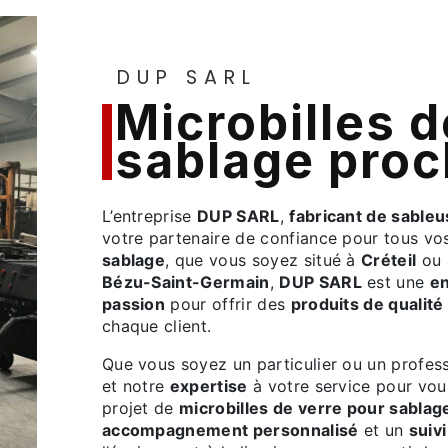
DUP SARL
microbilles de verre pour
sablage proc
L’entreprise
DUP SARL
,
fabricant de sable
votre partenaire de confiance pour tous vo
sablage
, que vous soyez situé à
Créteil
ou 
Bézu-Saint-Germain
,
DUP SARL
est une
en
passion
pour offrir des
produits de qualité
chaque client.
Que vous soyez un particulier ou un profe
et notre
expertise
à votre service pour vo
projet de
microbilles de verre pour sablag
accompagnement personnalisé
et un
suiv