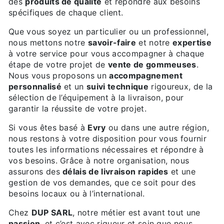
des
produits de qualité
et répondre aux besoins
spécifiques de chaque client.
Que vous soyez un particulier ou un professionnel,
nous mettons notre
savoir-faire
et notre
expertise
à votre service pour vous accompagner à chaque
étape de votre projet de
vente de gommeuses
.
Nous vous proposons un
accompagnement
personnalisé
et un
suivi technique
rigoureux, de la
sélection de l’équipement à la livraison, pour
garantir la réussite de votre projet.
Si vous êtes basé à
Evry
ou dans une autre région,
nous restons à votre disposition pour vous fournir
toutes les informations nécessaires et répondre à
vos besoins. Grâce à notre organisation, nous
assurons des
délais de livraison rapides
et une
gestion de vos demandes, que ce soit pour des
besoins locaux ou à l’international.
Chez
DUP SARL
, notre métier est avant tout une
passion
, et c’est avec rigueur et soin que nous