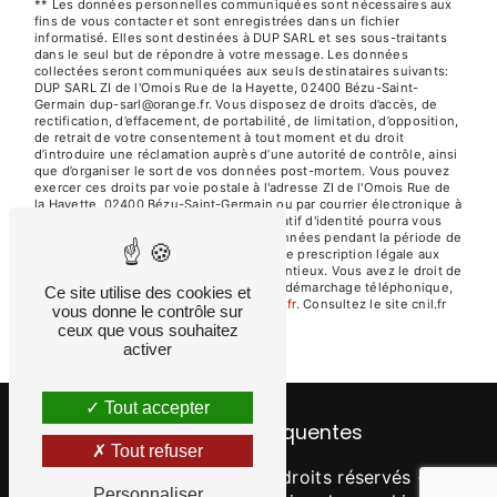
** Les données personnelles communiquées sont nécessaires aux
fins de vous contacter et sont enregistrées dans un fichier
informatisé. Elles sont destinées à DUP SARL et ses sous-traitants
dans le seul but de répondre à votre message. Les données
collectées seront communiquées aux seuls destinataires suivants:
DUP SARL ZI de l'Omois Rue de la Hayette, 02400 Bézu-Saint-
Germain dup-sarl@orange.fr. Vous disposez de droits d’accès, de
rectification, d’effacement, de portabilité, de limitation, d’opposition,
de retrait de votre consentement à tout moment et du droit
d’introduire une réclamation auprès d’une autorité de contrôle, ainsi
que d’organiser le sort de vos données post-mortem. Vous pouvez
exercer ces droits par voie postale à l'adresse ZI de l'Omois Rue de
la Hayette, 02400 Bézu-Saint-Germain ou par courrier électronique à
l'adresse dup-sarl@orange.fr. Un justificatif d'identité pourra vous
être demandé. Nous conservons vos données pendant la période de
prise de contact puis pendant la durée de prescription légale aux
fins probatoires et de gestion des contentieux. Vous avez le droit de
vous inscrire sur la liste d'opposition au démarchage téléphonique,
Ce site utilise des cookies et
disponible à cette adresse:
Bloctel.gouv.fr
. Consultez le site cnil.fr
vous donne le contrôle sur
pour plus d’informations sur vos droits.
ceux que vous souhaitez
activer
Tout accepter
Recherches fréquentes
Tout refuser
©
Vistalid
- 2026 - Tous droits réservés -
Personnaliser