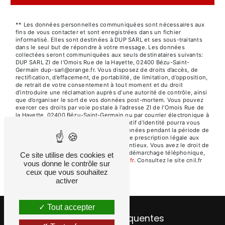
** Les données personnelles communiquées sont nécessaires aux
fins de vous contacter et sont enregistrées dans un fichier
informatisé. Elles sont destinées à DUP SARL et ses sous-traitants
dans le seul but de répondre à votre message. Les données
collectées seront communiquées aux seuls destinataires suivants:
DUP SARL ZI de l'Omois Rue de la Hayette, 02400 Bézu-Saint-
Germain dup-sarl@orange.fr. Vous disposez de droits d’accès, de
rectification, d’effacement, de portabilité, de limitation, d’opposition,
de retrait de votre consentement à tout moment et du droit
d’introduire une réclamation auprès d’une autorité de contrôle, ainsi
que d’organiser le sort de vos données post-mortem. Vous pouvez
exercer ces droits par voie postale à l'adresse ZI de l'Omois Rue de
la Hayette, 02400 Bézu-Saint-Germain ou par courrier électronique à
l'adresse dup-sarl@orange.fr. Un justificatif d'identité pourra vous
être demandé. Nous conservons vos données pendant la période de
prise de contact puis pendant la durée de prescription légale aux
fins probatoires et de gestion des contentieux. Vous avez le droit de
vous inscrire sur la liste d'opposition au démarchage téléphonique,
Ce site utilise des cookies et
disponible à cette adresse:
Bloctel.gouv.fr
. Consultez le site cnil.fr
vous donne le contrôle sur
pour plus d’informations sur vos droits.
ceux que vous souhaitez
activer
Tout accepter
Recherches fréquentes