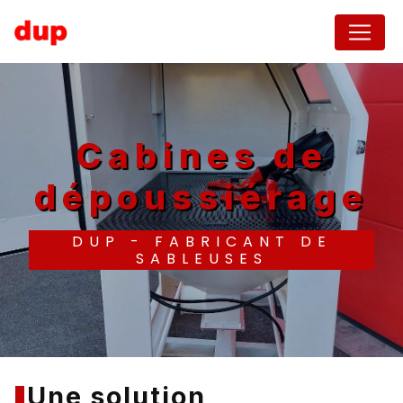
Panneau de gestion des cookies
Cabines de
dépoussiérage
DUP - FABRICANT DE
SABLEUSES
Une solution